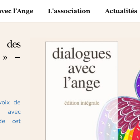
avec l’Ange
L'association
Actualités
 des 
e » –
 avec 
e cet 