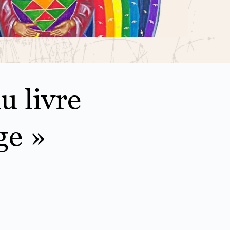
u livre
ge »