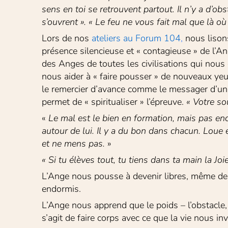
sens en toi se retrouvent partout. Il n’y a d’o
s’ouvrent ». « Le feu ne vous fait mal que là o
Lors de nos 
ateliers au Forum 104
,
 nous lison
présence silencieuse et « contagieuse » de l’An
des Anges de toutes les civilisations qui nou
nous aider à « faire pousser » de nouveaux yeux
le remercier d’avance comme le messager d’une t
permet de « spiritualiser » l’épreuve. 
« Votre so
« 
Le mal est le
bien en formation, mais pas enc
autour de lui. Il y a du bon dans chacun. Loue 
et ne mens pas.
 »
« Si tu élèves tout, tu tiens dans ta main la Joi
L’Ange nous pousse à devenir libres, même de l
endormis.
L’Ange nous apprend que le poids – l’obstacle, 
s’agit de faire corps avec ce que la vie nous in