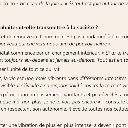
dien en « 
berceau de la joie
 ». 
« Si tout est joie autour de 
uhaiterait-elle transmettre à la société ?
ie et de renouveau. L’homme n’est pas condamné à être co
uveau qui crie vers nous afin de pouvoir naître
 ».
ciétal commence par un changement intérieur. « 
Si tu te
tr
t toujours au-dedans et jamais au-dehors. Tout est en toi
r l’unité de tout ce qui vit.
t, la vie est une, mais vibrante dans
différentes intensités
sible, il s’éveille à sa responsabilité envers la terre
et vi
uel inaccomplissement, vacillants et peu éveillés à notre
d
que moi non plus, je ne le vois pas encore »
 – constate l
t en respectant son autonomie. Il éveille toutes nos cellule
ter une vibration de plus en plus intense, à devenir pont 