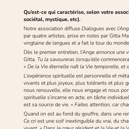
Qu’est-ce qui caractérise, selon votre associ
sociétal, mystique, etc).
Notre association diffuse
 Dialogues avec
l’An
par quatre artistes, prise en notes par Gitta M
vingtaine de langues et a fait le tour du monde
Dès le premier entretien, l’Ange annonce une vi
Gitta. 
Tu la
savoureras lorsqu’elle commencera.
«
 De
la Vie éternelle naît la Vie temporelle, et 
L’expérience spirituelle est personnelle et mé
vivants et plus joyeux, plus tolérants et plus
nous renouvelle, elle nous engage et nous porte.
spirituelle s’incarne en acte, en 
tâche individuel
est sa source de vie. « 
Faites attention, car cha
Quand on est au fond du gouffre, dans une remi
Ce cri est une soif inextinguible du vrai, du ch
vivant. 
« Dans le cœur résident et la Vie et la 