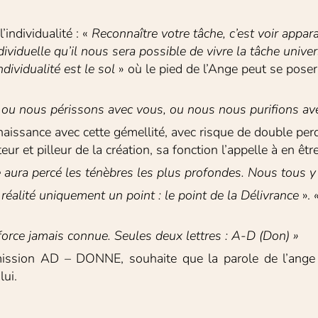
ndividualité : « 
Reconnaître votre
tâche, c’est voir appar
ividuelle qu’il nous sera possible de vivre la tâche unive
ndividualité est le sol
 » où le pied de l’Ange peut se poser.
 ou nous périssons avec vous, ou nous nous purifions av
issance avec cette gémellité, avec risque de double perdit
et pilleur de la création, sa fonction l’appelle à en êtr
e aura percé les ténèbres les plus profondes. Nous tous y t
réalité uniquement un point : le
point de la Délivrance
 ». 
force jamais connue. Seules deux lettres : A-D (Don) »
mission AD – DONNE, souhaite que la parole de l’ange
lui.