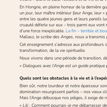
En Hongrie, en pleine horreur de la dernière gue
un jour, leur maître intérieur (leur Ange, leur 
entre les quatre jeunes gens et leurs 
pareils l
cruauté déferle sur eux – trois parmi eux vont m
d’une force inexplicable. 
La fin – terrible et b
Mallasz, 
le
scribe des Anges,
 nous a transmis p
Cet enseignement s’adresse aux profondeurs de l
transformation, de la vie spirituelle.
Nous vivons dans une période de transition, dé
« Dialogues avec l’Ange est un guide pratique 
Quels sont les obstacles à la vie et à l’expé
Bien sûr, notre lourdeur et notre épaisseur sont 
domination resurgissent parfois – nos vieux cli
Mais l’Ange débusque nos pièges, il exige de n
« Lili : Comment pourrais-je me débarrasser de 