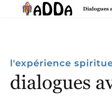
Passer
au
Dialogues 
contenu
l'expérience spiritu
dialogues av