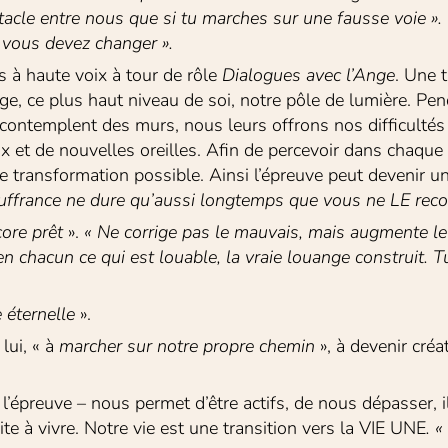
bstacle entre nous que si tu marches sur une fausse voie ».
ù vous devez changer ».
s à haute voix à tour de rôle 
Dialogues avec l’Ange
. Une 
ge, ce plus haut niveau de soi, notre pôle de lumière. Pen
s contemplent des murs, nous leurs offrons nos difficulté
 et de nouvelles oreilles. Afin de percevoir dans chaque o
ransformation possible. Ainsi l’épreuve peut devenir un l
uffrance
ne dure qu’aussi longtemps que vous ne LE reco
ore prêt
 ». 
« Ne corrige pas le mauvais, mais augmente l
en chacun ce qui est louable, la vraie louange construit. T
e éternelle
 ».
ui, « à 
marcher sur notre propre chemin
 », à devenir cré
l’épreuve – nous permet d’être actifs, de nous dépasser, il
vite à vivre. Notre vie est une transition vers la VIE UNE
. «