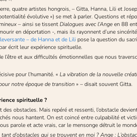
rre, quatre artistes hongrois, – Gitta, Hanna, Lili et Jos
« potentialité évolutive ») se met à parler. Questions et r
umineux
 – ainsi se tissent 
Dialogues avec l’Ange 
en 88 ent
ourir en déportation -, mais ils rayonnent d’une sincérité e
ouleversante – de Hanna et de Lili
 pose la question du sacri
ar écrit leur expérience spirituelle.
’être et aux difficultés émotionnelles que nous traversons.
cisive pour l’humanité. « 
La vibration de la nouvelle créat
pour notre époque de transition
 » – disait souvent Gitta.
rience spirituelle ?
des obstacles. Mais repéré et ressenti, l’obstacle devient t
chés nous hantent. On est coincé entre culpabilité et vict
ous parole et acte vrais, car le mensonge détruit le monde
tant d’obstacles qui se trouvent en moi ? Ange : L’obstacle