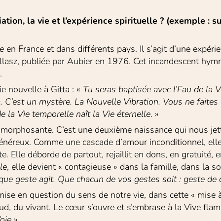
ation, la vie et l’expérience spirituelle ? (exemple : 
ge
 en France et dans différents pays. Il s’agit d’une expér
allasz, publiée par Aubier en 1976. Cet incandescent hymne 
.
e nouvelle à Gitta : « 
Tu seras
baptisée avec l’Eau de la V
 C’est un mystère. La Nouvelle Vibration.
Vous ne faites 
de la Vie temporelle naît la Vie éternelle
. »
tamorphosante. C’est une deuxième naissance qui nous jett
 généreux. Comme une cascade d’amour inconditionnel, elle 
 Elle déborde de partout, rejaillit en dons, en gratuité, en
le
, elle devient « contagieuse » dans la famille, dans la so
que geste agit.
Que
chacun de vos gestes soit : geste de d
se en question du sens de notre vie, dans cette « mise à 
aud, du vivant. Le cœur s’ouvre et s’embrase à la Vive flam
Voie
 ».