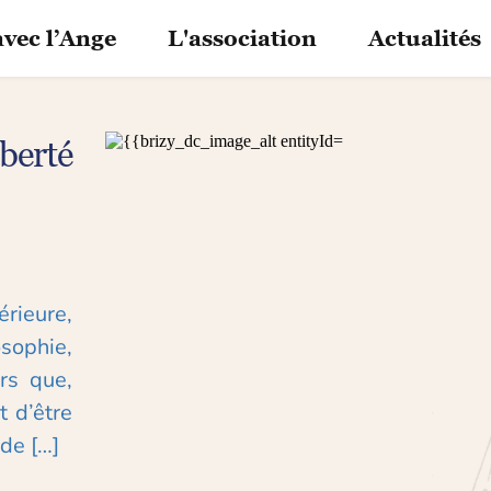
avec l’Ange
L'association
Actualités
erté 
ieure, 
ophie, 
rs que, 
d’être 
nde […]