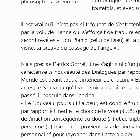
authentique que tou
philosophie à Grenoble
toutefois, et avec s
Il est vrai qu’il n’est pas si fréquent de s’entr
par la voix de Hanna qui s’efforçait de traduire e
seront révélés « Son Plan » (celui de Dieu) et la
visite, la preuve du passage de l’ange »).
Mais précise Patrick Sorrel, il ne s’agit « ni d’u
caractérise la nouveauté des Dialogues par rappo
Monde est avant tout à l’intérieur de chacun. » E
actes, le Nouveau qu’il veut voir apparaître dan
passé, il bascule dans l’ancien.
« Le Nouveau, poursuit l'auteur, est donc le frui
par rapport à l’inertie, le choix de la voie plutôt
de l’inaction conséquente au doute (…) et ce trip
personne (…) Joie qui ne provient pas de l’individ
personnalité pour rayonner dans l’acte d’aider. » L