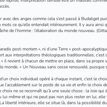
te reprise, interprétation semble être un mauvais commenta
uccès.
etenir avec des anges comme cela s’est passé à Budaliget p
n mots ce qu’elle entendait intérieurement. Il y aura ainsi
 tâche de l’homme : l’élaboration du monde nouveau. (Gitta
n paradis post-mortem », ni d’une Terre « post-apocalyptique
rt aux interprétations théologiques traditionnelles, c’est
t « il revient à chacun de mettre en place, dans sa propre 
s le monde. » Un Nouveau sans cesse renouvelé, puisque s
t d’un choix individuel opéré à chaque instant, c’est le c
 que l’accablement sur le poids de sa vie et enfin le choix d
le choix ne se reconnaît qu’à une seule chose : la Joie qui
u lui-même et qui ne peut pas non plus rester en lui, elle 
a liberté intérieure, elle se situe là, dans la possibilité d