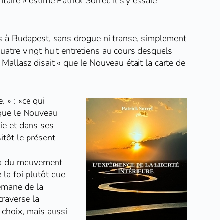
ire » estime Patrick Sorrel. Il s’y essaie
uis à Budapest, sans drogue ni transe, simplement
 quatre vingt huit entretiens au cours desquels
 Mallasz disait « que le Nouveau était la carte de
. » : «ce qui
 que le Nouveau
vie et dans ses
itôt le présent
hoix du mouvement
e la foi plutôt que
 émane de la
traverse la
u choix, mais aussi