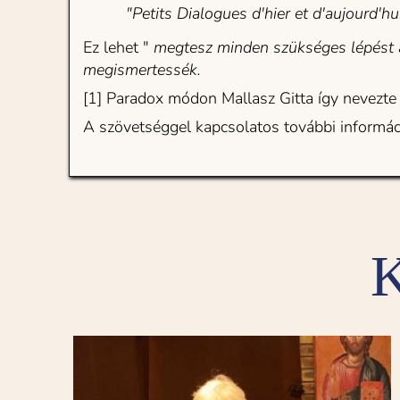
"Petits Dialogues d'hier et d'aujourd'hui
Ez lehet " 
megtesz minden szükséges lépést a
megismertessék.
[1] Paradox módon Mallasz Gitta így nevezte
A szövetséggel kapcsolatos további informáci
K