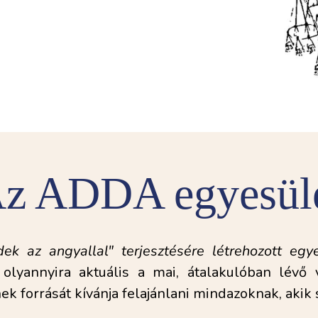
z ADDA egyesül
ek az angyallal" terjesztésére létrehozott eg
 olyannyira aktuális a mai, átalakulóban lévő
k forrását kívánja felajánlani mindazoknak, akik s