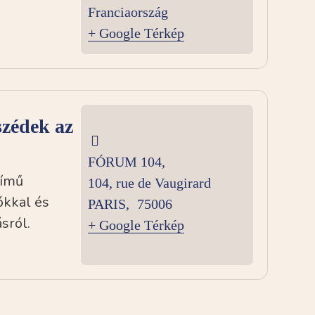
Franciaország
+ Google Térkép
zédek az
FÓRUM 104,
című
104, rue de Vaugirard
ókkal és
PARIS
,
75006
sról.
+ Google Térkép