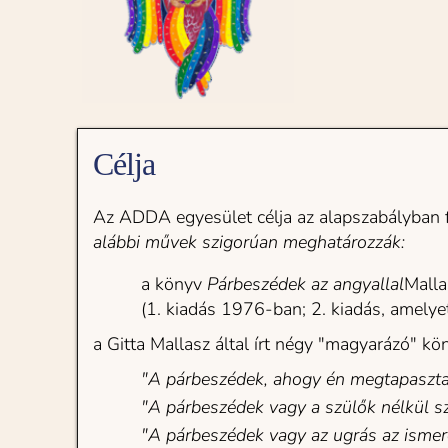
Célja
Az ADDA egyesület célja az alapszabályban fo
alábbi művek szigorúan meghatározzák:
a könyv 
Párbeszédek az angyallal
Malla
(1. kiadás 1976-ban; 2. kiadás, amelye
a Gitta Mallasz által írt négy "magyarázó" kön
"A párbeszédek, ahogy én megtapaszta
"A párbeszédek vagy a szülők nélkül sz
"A párbeszédek vagy az ugrás az ismer