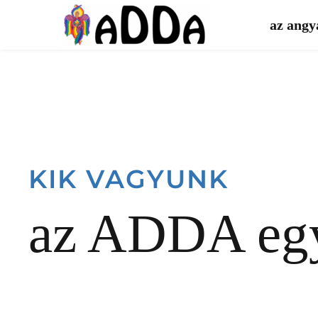
Ugrás
a
az angy
tartalomra
KIK VAGYUNK
az ADDA egy