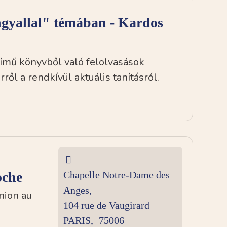
ngyallal" témában - Kardos
című könyvből való felolvasások
ől a rendkívül aktuális tanításról.
oche
Chapelle Notre-Dame des
Anges,
nion au
104 rue de Vaugirard
PARIS
,
75006