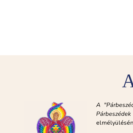
A
A "Párbeszéd
Párbeszédek
elmélyüléséne