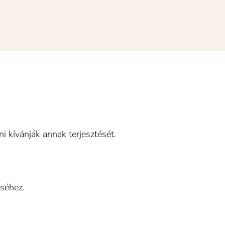
 kívánják annak terjesztését.
éséhez.