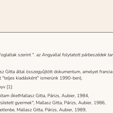
glaltak szerint ". 
az Angyallal folytatott párbeszédek tan
sz Gitta által összegyűjtött dokumentum, amelyet francia 
t "teljes kiadásként" ismerünk 1990-ben),
yv [1]:
ltam őket
Mallasz Gitta, Párizs, Aubier, 1984,
ületett gyermek",
 Mallasz Gitta, Párizs, Aubier, 1986,
etlenbe, 
Mallasz Gitta, Párizs, Aubier, 1989,