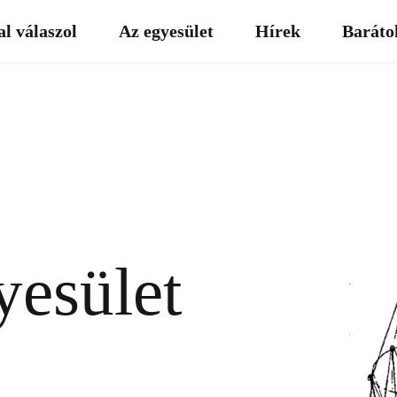
al válaszol
Az egyesület
Hírek
Baráto
esület