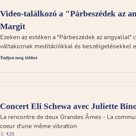
il.com 0036.20357.06.64
mbre
Video-találkozó a "Párbeszédek az a
Margit
Ezeken az estéken a "Párbeszédek az angyallal" 
váltakoznak meditációkkal és beszélgetésekkel err
Tudjon meg többet
Concert Eli Schewa avec Juliette Bin
La rencontre de deux Grandes Âmes - La commu
coeur d'une même vibration
€25