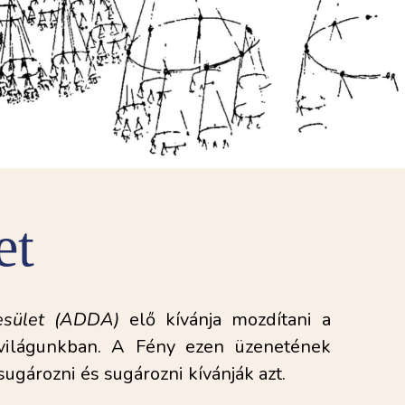
et
yesület (ADDA)
 elő kívánja mozdítani a 
 világunkban. A Fény ezen üzenetének 
ugározni és sugározni kívánják azt.