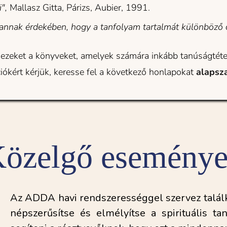
", 
Mallasz Gitta, Párizs, Aubier, 1991.
nnak érdekében, hogy a tanfolyam tartalmát különböző 
 ezeket a könyveket, amelyek számára inkább tanúságtéte
ókért kérjük, keresse fel a következő honlapokat 
alapsz
özelgő esemény
Az ADDA havi rendszerességgel szervez találk
népszerűsítse és elmélyítse a spirituális tan