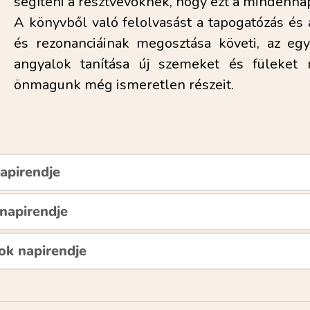
segíteni a résztvevőknek, hogy ezt a mindenna
A könyvből való felolvasást a tapogatózás és 
és rezonanciáinak megosztása követi, az egye
angyalok tanítása új szemeket és füleket n
önmagunk még ismeretlen részeit.
apirendje
argit vezetésével a Forum 104-ben 
napirendje
- 75006 PARIS
s - 10 € a helyszínen) 
a zoom segítségével -20h 
(ingyenes részvétel) (a hírle
ok napirendje
écembre
bre
(Az angyal vàlaszol) havonta egy szombaton 16 órától 19
erite sont organisés une ou deux semaines avant :