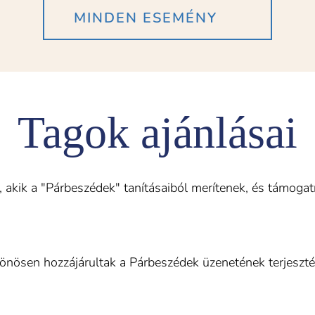
MINDEN ESEMÉNY
Tagok ajánlásai
kik a "Párbeszédek" tanításaiból merítenek, és támogatni
ülönösen hozzájárultak a Párbeszédek üzenetének terjeszt