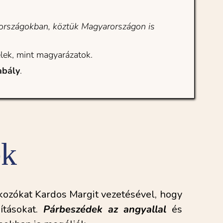
országokban, köztük Magyarországon is 
lek, mint magyarázatok.
abály
.
ek
ozókat Kardos Margit vezetésével, hogy 
ításokat. 
Párbeszédek az angyallal
 és 