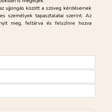
pokban is megéljék.
az ujjongás között a szöveg kérdéseinek 
s személyek tapasztalatai szerint. Az 
yit meg, feltárva és felszínre hozva 
vélben küldött zoom kapcsolat link)
 óráig tartják Budapesten.