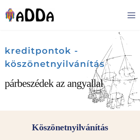
Ugrás
a
tartalomra
kreditpontok - 
köszönetnyilvánítás
párbeszédek az angyallal
Köszönetnyilvánítás