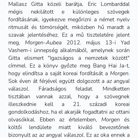
Mallasz Gitta közeli barátja, Eric Lombarddal
mégis nekilátott e különleges szövegek
fordításának, igyekezve megőrizni a német nyelv
ritmusát és tömörségét, miközben hű maradt a
szavak jelentéséhez. Ez a mű tiszteletére jelent
meg,
Morgen-Aube
a 2012. május 13-i Yad
Vashem-i ünnepség alkalmából, amelynek során
Gitta elismert "Igazságos a nemzetek között"
címmel
. Ez a könyv győzte meg Bang Hai Ja-t,
hogy elindítsa a saját koreai fordítását a
Morgen
.
Sok éven át férjével együtt dolgozott a
az angyal
válaszol
. Fáradságos feladat. Mindketten
tisztában vannak azzal, hogy a szövegnek
illeszkednie kell a 21. századi koreai
gondolkodáshoz, ha el akarják fogadtatni az ottani
olvasókkal. Ebben az értelemben,
Morgen
és
költői lendülete miatt kiváló bevezetőnek
bizonyult az
az angyal válaszol
. Ez az oka ennek a