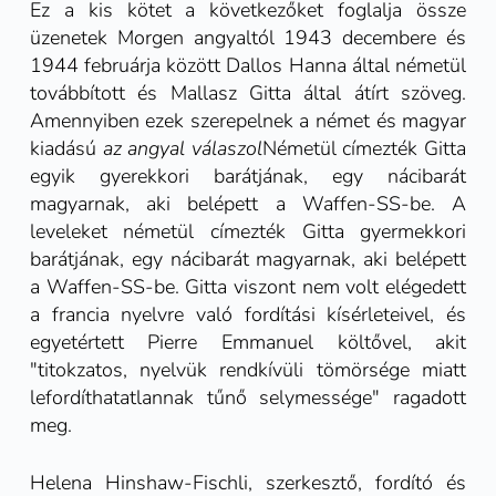
Ez a kis kötet a következőket foglalja össze
üzenetek Morgen angyaltól
1943 decembere és
1944 februárja között Dallos Hanna által németül
továbbított és Mallasz Gitta által átírt szöveg.
Amennyiben ezek szerepelnek a német és magyar
kiadású
az angyal válaszol
Németül címezték Gitta
egyik gyerekkori barátjának, egy nácibarát
magyarnak, aki belépett a Waffen-SS-be. A
leveleket németül címezték Gitta gyermekkori
barátjának, egy nácibarát magyarnak, aki belépett
a Waffen-SS-be. Gitta viszont nem volt elégedett
a francia nyelvre való fordítási kísérleteivel, és
egyetértett Pierre Emmanuel költővel, akit
"titokzatos, nyelvük rendkívüli tömörsége miatt
lefordíthatatlannak tűnő selymessége" ragadott
meg.
Helena Hinshaw-Fischli, szerkesztő, fordító és