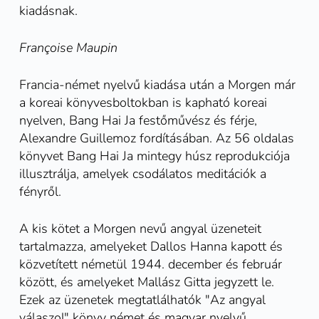
kiadásnak.
Françoise Maupin
Francia-német nyelvű kiadása után a Morgen már
a koreai könyvesboltokban is kapható koreai
nyelven, Bang Hai Ja festőművész és férje,
Alexandre Guillemoz fordításában. Az 56 oldalas
könyvet Bang Hai Ja mintegy húsz reprodukciója
illusztrálja, amelyek csodálatos meditációk a
fényről.
A kis kötet a Morgen nevű angyal üzeneteit
tartalmazza, amelyeket Dallos Hanna kapott és
közvetített németül 1944. december és február
között, és amelyeket Mallász Gitta jegyzett le.
Ezek az üzenetek megtatlálhatók "Az angyal
válaszol" könyv német és magyar nyelvű