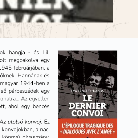
k hangja - és Lili
volt megpakolva egy
1945 februárjában, a
 nőknek. Hannának és
al magyar 1944-ben a
égső párbeszédek egy
onatra... Az egyetlen
ott, ahol egy bencés
Az utolsó konvoj
.
Ez
 konvojokban, a náci
em könnyű olvasmány,