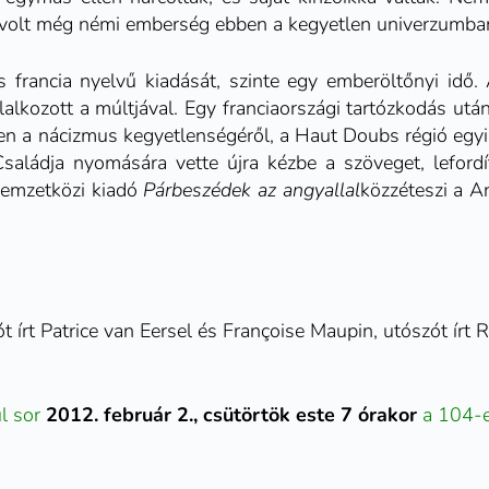
y volt még némi emberség ebben a kegyetlen univerzumba
s francia nyelvű kiadását, szinte egy emberöltőnyi idő.
lkozott a múltjával. Egy franciaországi tartózkodás utá
gyen a nácizmus kegyetlenségéről, a Haut Doubs régió egyi
 Családja nyomására vette újra kézbe a szöveget, leford
nemzetközi kiadó
Párbeszédek az angyallal
közzéteszi a
A
 írt Patrice van Eersel és Françoise Maupin, utószót írt 
l sor
2012. február 2., csütörtök este 7 órakor
a 104-e