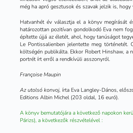
még ha apró gesztusok és szavak jelzik is, hog
Hatvanhét év választja el a könyv megírását é
határozottan pozitívan gondolkodó Eva nem fogla
építette újjá az életét, ahol, hogy tanúságot te
Le Pontissalienben jelentette meg történetét.
költségén publikálta. Ekkor Robert Hinshaw, a 
portrét írt erről a rendkívüli asszonyról.
Françoise Maupin
Az utolsó konvoj,
írta Eva Langley-Dános, előszót
Editions Albin Michel
(203 oldal, 16 euró).
A könyv bemutatójára a következő napokon kerü
Párizs), a következők részvételével :