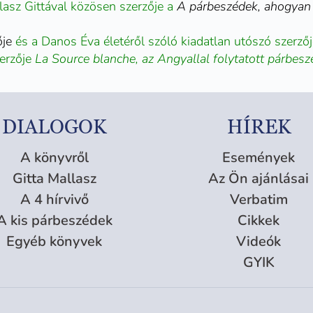
lasz Gittával közösen szerzője a
A párbeszédek, ahogyan
ője
és a Danos Éva életéről szóló kiadatlan utószó szerzőj
zerzője
La Source blanche, az Angyallal folytatott párbe
DIALOGOK
HÍREK
A könyvről
Események
Gitta Mallasz
Az Ön ajánlásai
A 4 hírvivő
Verbatim
A kis párbeszédek
Cikkek
Egyéb könyvek
Videók
GYIK