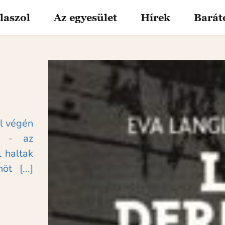
laszol
Az egyesület
Hírek
Barát
l végén 
 - az 
 haltak 
 [...] 