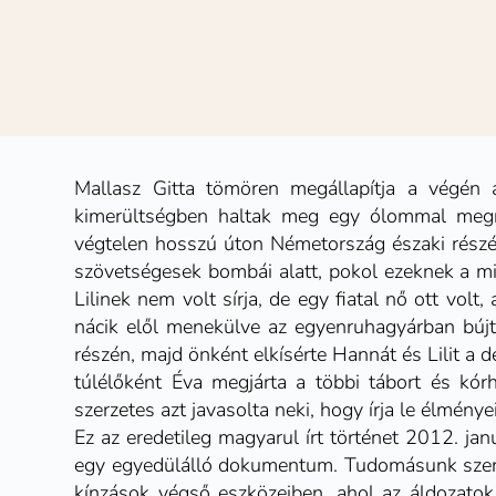
Mallasz Gitta tömören megállapítja a végén
kimerültségben haltak meg egy ólommal megra
végtelen hosszú úton Németország északi részéb
szövetségesek bombái alatt, pokol ezeknek a m
Lilinek nem volt sírja, de egy fiatal nő ott volt,
nácik elől menekülve az egyenruhagyárban bújt
részén, majd önként elkísérte Hannát és Lilit a d
túlélőként Éva megjárta a többi tábort és kór
szerzetes azt javasolta neki, hogy írja le élményei
Ez az eredetileg magyarul írt történet 2012. ja
egy egyedülálló dokumentum. Tudomásunk szerint
kínzások végső eszközeiben, ahol az áldozatok