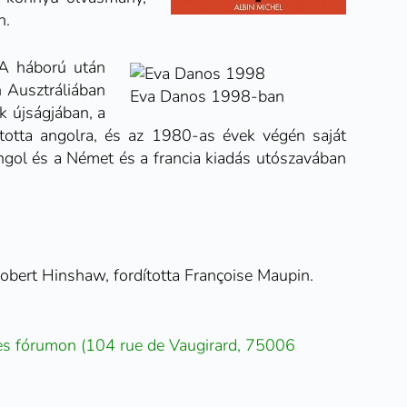
n.
 A háború után
n Ausztráliában
Eva Danos 1998-ban
k újságjában, a
ította angolra, és az 1980-as évek végén saját
ngol
és a
Német
és a francia kiadás utószavában
Robert Hinshaw, fordította Françoise Maupin.
s fórumon (104 rue de Vaugirard, 75006