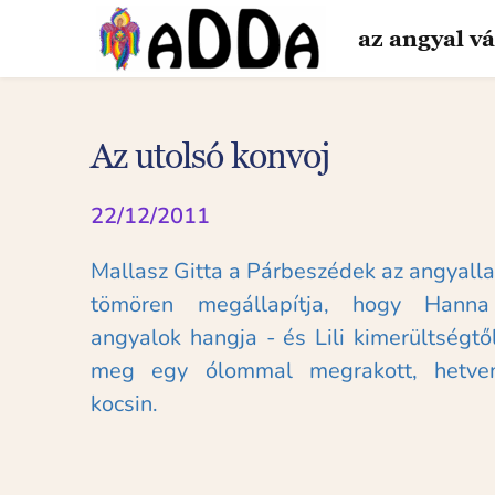
Ugrás
a
az angyal vá
tartalomra
Az utolsó konvoj
22/12/2011
Mallasz Gitta a Párbeszédek az angyalla
tömören megállapítja, hogy Hanna
angyalok hangja - és Lili kimerültségtől
meg egy ólommal megrakott, hetvenöt
kocsin.