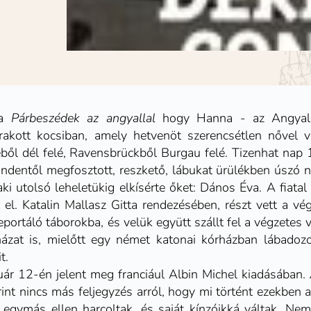
 a
Párbeszédek az angyallal
hogy Hanna - az Angyalo
kott kocsiban, amely hetvenöt szerencsétlen nővel 
ől dél felé, Ravensbrückből Burgau felé. Tizenhat nap 
indentől megfosztott, reszkető, lábukat ürülékben úszó
 aki utolsó leheletükig elkísérte őket:
Dános Éva
. A fiat
 el.
Katalin
Mallasz Gitta rendezésében, részt vett a v
eportáló táborokba, és velük együtt szállt fel a végzetes v
házat is, mielőtt egy német katonai kórházban lábadoz
t.
nuár 12-én jelent meg franciául Albin Michel kiadásában.
 nincs más feljegyzés arról, hogy mi történt ezekben a
 egymás ellen harcoltak, és saját kínzóikká váltak. N