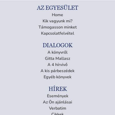
AZ EGYESÜLET
Home
Kik vagyunk mi?
Támogasson minket
Kapcsolatfelvétel
DIALOGOK
A könyvről
Gitta Mallasz
A 4 hírvivő
A kis párbeszédek
Egyéb könyvek
HÍREK
Események
Az Ön ajánlásai
Verbatim
Cikkek