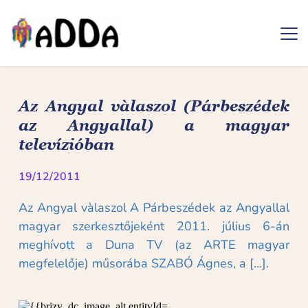
Ugrás
a
tartalomra
Az Angyal vàlaszol (Párbeszédek 
az Angyallal) a magyar 
televízióban
19/12/2011
Az Angyal vàlaszol A Párbeszédek az Angyallal 
magyar szerkesztőjeként 2011. július 6-án 
meghívott a Duna TV (az ARTE magyar 
megfelelője) műsorába SZABÓ Ágnes, a [...].