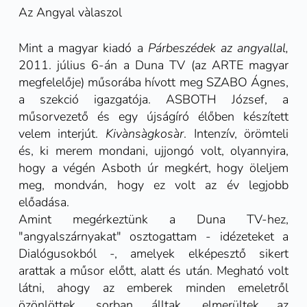
Az Angyal vàlaszol
Mint a magyar kiadó a
Párbeszédek az angyallal,
2011. július 6-án a Duna TV (az ARTE magyar
megfelelője) műsorába hívott meg SZABO Ágnes,
a szekció igazgatója. ASBOTH József, a
műsorvezető és egy újságíró élőben készített
velem interjút.
Kivànsàgkosàr
. Intenzív, örömteli
és, ki merem mondani, ujjongó volt, olyannyira,
hogy a végén Asboth úr megkért, hogy öleljem
meg, mondván, hogy ez volt az év legjobb
előadása.
Amint megérkeztünk a Duna TV-hez,
"angyalszárnyakat" osztogattam - idézeteket a
Dialógusokból -, amelyek elképesztő sikert
arattak a műsor előtt, alatt és után. Megható volt
látni, ahogy az emberek minden emeletről
özönlöttek, sorban álltak, elmerültek az